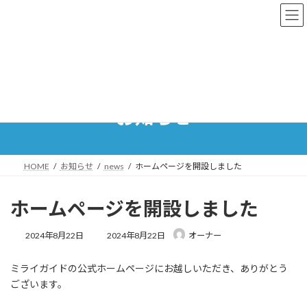
コ
ナ
ン
ビ
テ
ゲ
ン
ー
ツ
シ
へ
ョ
ス
ン
キ
に
お知らせ
ッ
移
プ
動
HOME
お知らせ
news
ホームページを開設しました
ホームページを開設しました
最
2024年8月22日
2024年8月22日
オーナー
終
更
ミライガイドの公式ホームページにお越しいただき、ありがとう
新
日
ございます。
時
: