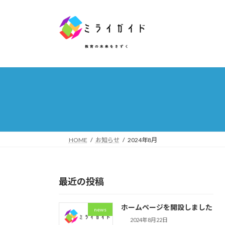
コ
ナ
ン
ビ
テ
ゲ
ン
ー
ツ
シ
へ
ョ
ス
ン
キ
に
ッ
移
プ
動
HOME
お知らせ
2024年8月
最近の投稿
ホームページを開設しました
news
2024年8月22日